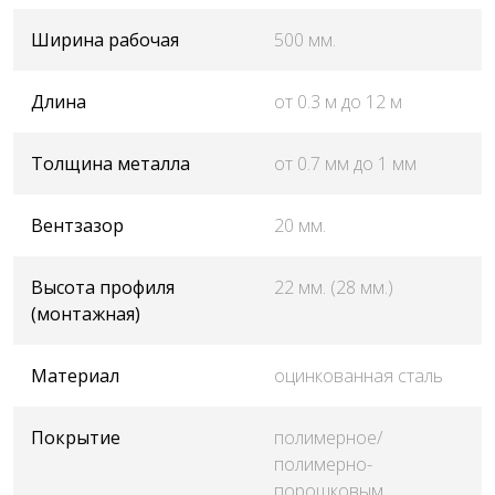
Ширина рабочая
500 мм.
Длина
от 0.3 м до 12 м
Толщина металла
от 0.7 мм до 1 мм
Вентзазор
20 мм.
Высота профиля
22 мм. (28 мм.)
(монтажная)
Материал
оцинкованная сталь
Покрытие
полимерное/
полимерно-
порошковым