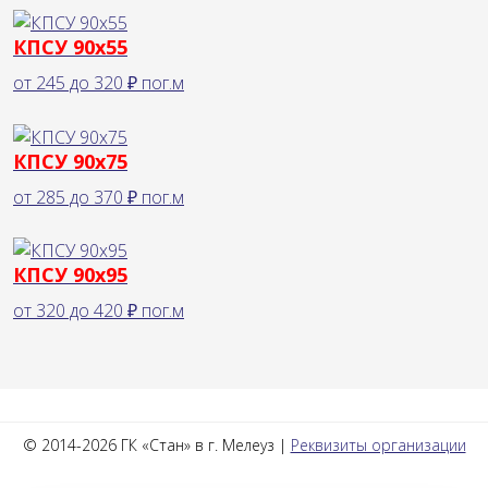
КПСУ 90х55
от
245
до
320 ₽
пог.м
КПСУ 90х75
от
285
до
370 ₽
пог.м
КПСУ 90х95
от
320
до
420 ₽
пог.м
© 2014-2026 ГК «Стан» в г. Мелеуз |
Реквизиты организации