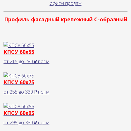
офисы продаж
Профиль фасадный крепежный С-образный
КПСУ 60х55
от
215
до
280 ₽
пог.м
КПСУ 60х75
от
255
до
330 ₽
пог.м
КПСУ 60х95
от
295
до
380 ₽
пог.м